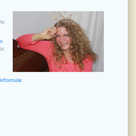
.
ite
en
ür
ktformular
.