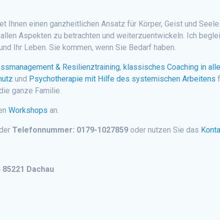
tet Ihnen einen ganzheitlichen Ansatz für Körper, Geist und Seele
 allen Aspekten zu betrachten und weiterzuentwickeln. Ich begle
g und Ihr Leben. Sie kommen, wenn Sie Bedarf haben.
essmanagement & Resilienztraining
,
klassisches Coaching in all
hutz
und
Psychotherapie mit Hilfe des systemischen Arbeitens
f
die ganze Familie.
ten
Workshops
an.
 der
Telefonnummer: 0179-1027859
oder nutzen Sie das
Konta
n 85221 Dachau